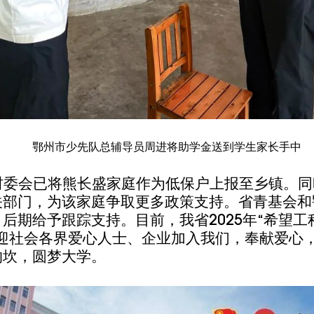
鄂州市少先队总辅导员周进将助学金送到学生家长手中
村委会已将熊长盛家庭作为低保户上报至乡镇。同
关部门，为该家庭争取更多政策支持。
省青基会和
，后期
给予
跟踪支持。目前，
我省
2025年
“
希望工
迎
社会各界爱心人士、企业加入我们，奉献爱心
沟坎，
圆梦大学
。