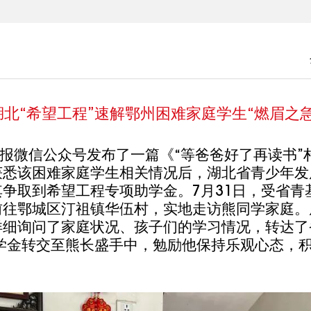
湖北“希望工程”速解鄂州困难家庭学生“燃眉之急
日报微信公众号发布了一篇《
“
等爸爸好了再读书
”
获悉该
困难家庭学
生
相关
情况后，湖北省
青少年发
其争取到希望工程专项助学金。
7月31日，
受省青
前往鄂城区汀祖镇华伍村，实地走访熊同学家庭。
详细询问了家庭状况、孩子们的学习情况，转达了
学
金转交至熊长盛手中，勉励他保持乐观心态，