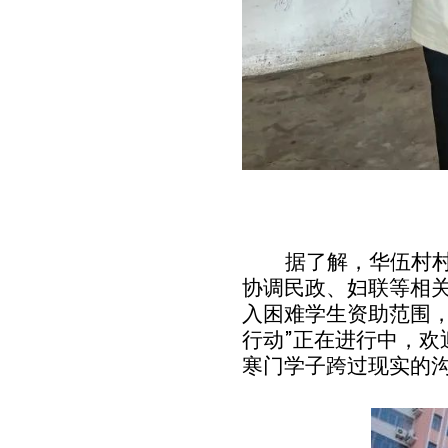
据了解，华伍村
协调民政、妇联等相
入
困难学生
资助
范围
行动
”
正在进行中，
欢
寒门学子
跨过现实的