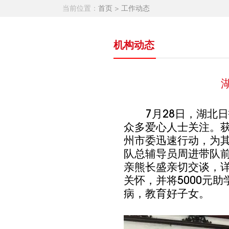
当前位置：
首页
>
工作动态
机构动态
7月28日，湖北
众多爱心人士
关注。
州市委迅速行动，为
队总辅导员周进带队
亲熊长盛亲切交谈，
关怀，并将
5000元
助
病，教育好子女。