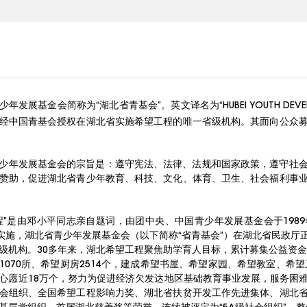
年发展基金会简称为“湖北省青基会”。英文译名为“HUBEI YOUTH DEVELOP
经中国青基会授权在湖北省实施希望工程的唯一省级机构。
其面向公众
少年发展基金会的宗旨是：遵守宪法、法律、法规和国家政策，遵守社
赞助，促进湖北省青少年教育、科技、文化、体育、卫生、社会福利事
程”是由邓小平同志亲自题词，由团中央、中国青少年发展基金会于1989
”实施，湖北省青少年发展基金会（以下简称“省青基会”）在湖北省民政
级机构。30多年来，湖北希望工程聚焦助学育人目标，累计募集公益资金
1070所、希望厨房2514个，建成希望书屋、希望家园、希望教室、希
心愿近18万个，努力为促进经济欠发达地区基础教育事业发展，服务困
会组织、全国希望工程影响力奖、湖北省扶贫开发工作先进集体、湖北