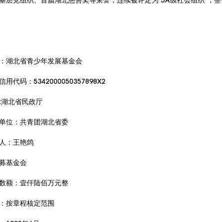
基层党组织、首届湖北慈善奖等荣誉，连续被评定为“5A级社会组织”，
：湖北省青少年发展基金会
用代码：5342000050357898X2
:湖北省民政厅
单位：共青团湖北省委
人：王艳鸽
募基金会
数额：壹仟陆佰万元整
：按章程核定范围