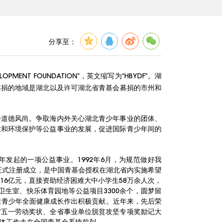
分享至：
MENT FOUNDATION”，英文缩写为“HBYDF”。湖
募捐的地域是湖北以及许可湖北省青基会募捐的市州和
会道德风尚。争取海内外关心湖北青少年事业的团体、
业和环境保护等公益事业的发展，促进国际青少年间的
年发起的一项公益事业。1992年6月，为规范做好我
厅正式注册成立，是中国青基会授权在湖北省内实施希望
16亿元，直接资助经济困难大中小学生58万余人次，
望卫生室、快乐体育园地等公益项目3300余个，圆梦留
难青少年全面健康成长作出积极贡献。近年来，先后荣
省五一劳动奖状、全省事业单位脱贫攻坚专项奖励记大