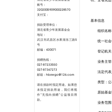
功、全省先进
账号：
3202005909000228570
支付宝：
基本信息
捐款受理单位：
湖北省青少年发展基金会
组织名称
地址：
武汉市武昌区水果湖东三路5
统一社会信
号
邮编：430071
登记机关
捐赠热线：
业务主管
027-87233550
027-87367273
法定代表
邮箱：hbxwgc@126.com
类型：公
请在捐款时指定用途。如果您
未指定捐款用途，我们将视
原始基金
作”无指向捐赠”公益项目用
款。
业务范围